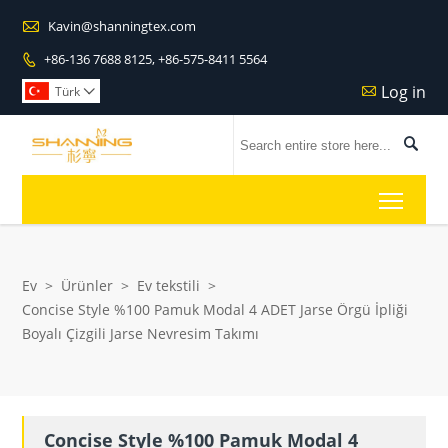

Kavin@shanningtex.com
+86-136 7688 8125, +86-575-8411 5564

Log in

Türk


Toggl
Ev
>
Ürünler
>
Ev tekstili
>
Concise Style %100 Pamuk Modal 4 ADET Jarse Örgü İpliği
Boyalı Çizgili Jarse Nevresim Takımı
Concise Style %100 Pamuk Modal 4