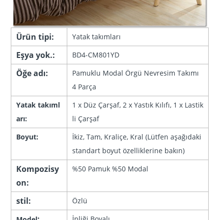
Ürün tipi:
Yatak takımları
Eşya yok.:
BD4-CM801YD
Öğe adı:
Pamuklu Modal Örgü Nevresim Takımı
4 Parça
Yatak takıml
1 x Düz Çarşaf, 2 x Yastık Kılıfı, 1 x Lastik
arı:
li Çarşaf
Boyut:
İkiz, Tam, Kraliçe, Kral (Lütfen aşağıdaki
standart boyut özelliklerine bakın)
Kompozisy
%50 Pamuk %50 Modal
on:
stil:
Özlü
:
İpliği Boyalı
Model