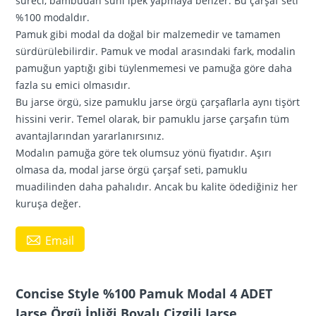
süreci, bambudan suni ipek yapmaya benzer. Bu çarşaf seti
%100 modaldır.
Pamuk gibi modal da doğal bir malzemedir ve tamamen
sürdürülebilirdir. Pamuk ve modal arasındaki fark, modalin
pamuğun yaptığı gibi tüylenmemesi ve pamuğa göre daha
fazla su emici olmasıdır.
Bu jarse örgü, size pamuklu jarse örgü çarşaflarla aynı tişört
hissini verir. Temel olarak, bir pamuklu jarse çarşafın tüm
avantajlarından yararlanırsınız.
Modalın pamuğa göre tek olumsuz yönü fiyatıdır. Aşırı
olmasa da, modal jarse örgü çarşaf seti, pamuklu
muadilinden daha pahalıdır. Ancak bu kalite ödediğiniz her
kuruşa değer.

Email
Concise Style %100 Pamuk Modal 4 ADET
Jarse Örgü İpliği Boyalı Çizgili Jarse