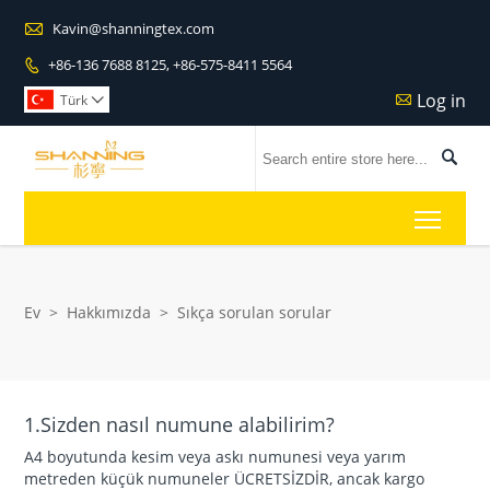

Kavin@shanningtex.com
+86-136 7688 8125, +86-575-8411 5564

Log in

Türk


Toggl
Ev
>
Hakkımızda
>
Sıkça sorulan sorular
1.Sizden nasıl numune alabilirim?
A4 boyutunda kesim veya askı numunesi veya yarım
metreden küçük numuneler ÜCRETSİZDİR, ancak kargo