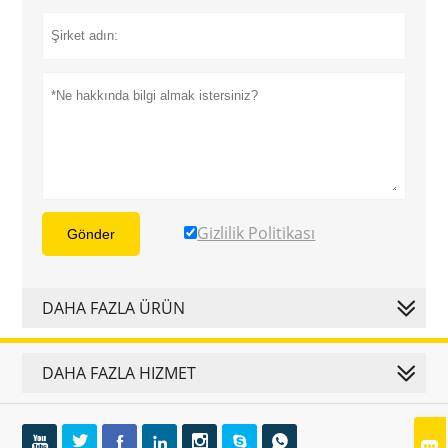
Gizlilik Politikası
Gönder
DAHA FAZLA ÜRÜN
DAHA FAZLA HIZMET







