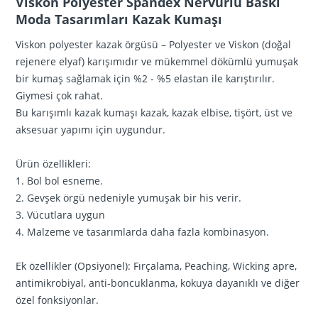
Viskon Polyester Spandex Nervürlü Baskı
Moda Tasarımları Kazak Kumaşı
Viskon polyester kazak örgüsü – Polyester ve Viskon (doğal
rejenere elyaf) karışımıdır ve mükemmel dökümlü yumuşak
bir kumaş sağlamak için %2 - %5 elastan ile karıştırılır.
Giymesi çok rahat.
Bu karışımlı kazak kumaşı kazak, kazak elbise, tişört, üst ve
aksesuar yapımı için uygundur.
Ürün özellikleri:
1. Bol bol esneme.
2. Gevşek örgü nedeniyle yumuşak bir his verir.
3. Vücutlara uygun
4. Malzeme ve tasarımlarda daha fazla kombinasyon.
Ek özellikler (Opsiyonel): Fırçalama, Peaching, Wicking apre,
antimikrobiyal, anti-boncuklanma, kokuya dayanıklı ve diğer
özel fonksiyonlar.