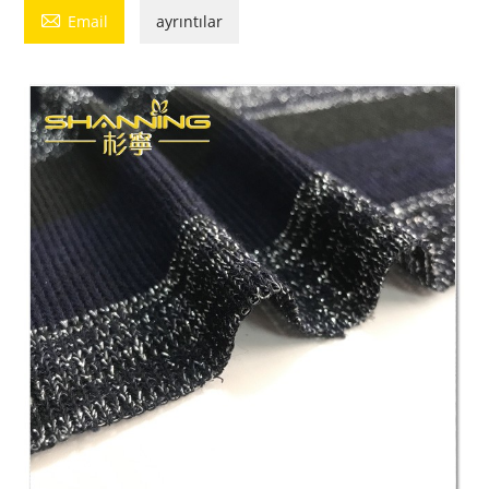

Email
ayrıntılar