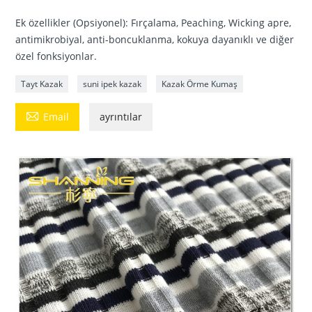
Ek özellikler (Opsiyonel): Fırçalama, Peaching, Wicking apre,
antimikrobiyal, anti-boncuklanma, kokuya dayanıklı ve diğer
özel fonksiyonlar.
Tayt Kazak
suni ipek kazak
Kazak Örme Kumaş

Email
ayrıntılar