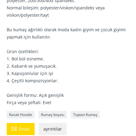
polyester, 20d/30d/40d spandeks.
Normal bileşim: polyester/viskon/spandeks veya
viskon/polyester/tayt
Bu kumaş ağırlıklı olarak moda kadın giyim ve çocuk giyimi
yapmak için kullanılır.
Ürün özellikleri:
1. Bol bol esneme.
2. Kabarık ve yumuşacık.
3. Kapüşonlular için iyi
4. Çeşitli kompozisyonlar.
Genişlik formu: Açık genişlik
Fırça veya şeftali: Evet
Kazak Hoodie
Kumaş boyası
Toptan Kumaş

Email
ayrıntılar