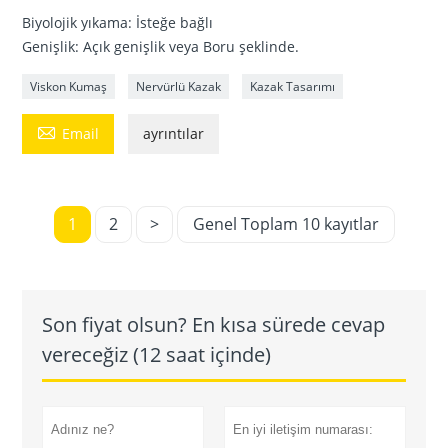
Biyolojik yıkama: İsteğe bağlı
Genişlik: Açık genişlik veya Boru şeklinde.
Viskon Kumaş
Nervürlü Kazak
Kazak Tasarımı

Email
ayrıntılar
1
2
>
Genel Toplam 10 kayıtlar
Son fiyat olsun? En kısa sürede cevap
vereceğiz (12 saat içinde)