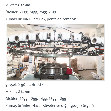
Miktar: 6 takım
Ölçüler: 21gg, 24gg, 26gg, 28gg
Kumaş ürünler: İnterlok, ponte de roma vb.
gevşek örgü makinesi>
Miktar: 8 takım
Ölçüler: 10gg, 12gg, 14gg, 16gg, 18gg
Kumaş ürünler: Haccı, süveter ve diğer gevşek örgülü