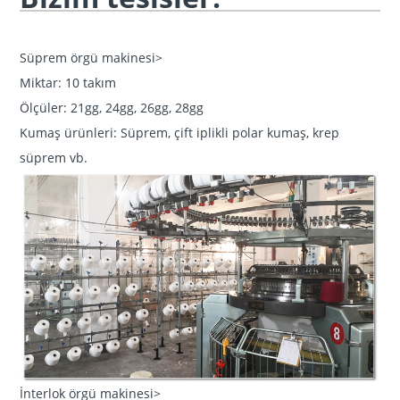
Süprem örgü makinesi>
Miktar: 10 takım
Ölçüler: 21gg, 24gg, 26gg, 28gg
Kumaş ürünleri: Süprem, çift iplikli polar kumaş, krep
süprem vb.
İnterlok örgü makinesi>