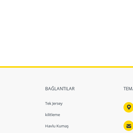
BAĞLANTILAR
TEM
Tek Jersey

kilitleme

Havlu Kumaş