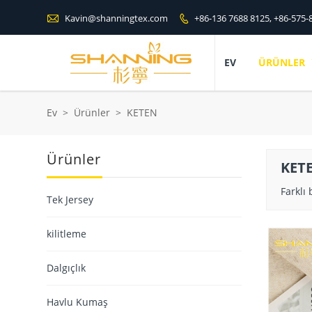

Kavin@shanningtex.com
+86-136 7688 8125, +86-575-

EV
ÜRÜNLER
Ev
>
Ürünler
>
KETEN
Ürünler
KET
Farklı
Tek Jersey
kilitleme
Dalgıçlık
Havlu Kumaş