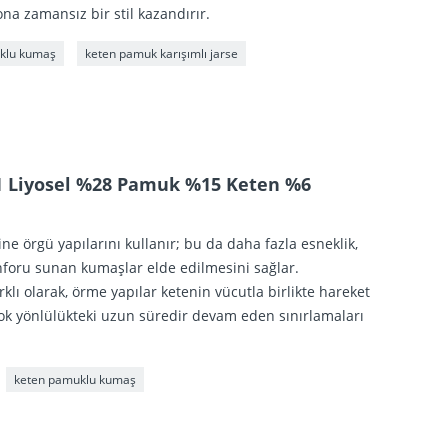
a zamansız bir stil kazandırır.
klu kumaş
keten pamuk karışımlı jarse
 Liyosel %28 Pamuk %15 Keten %6
e örgü yapılarını kullanır; bu da daha fazla esneklik,
nforu sunan kumaşlar elde edilmesini sağlar.
ı olarak, örme yapılar ketenin vücutla birlikte hareket
çok yönlülükteki uzun süredir devam eden sınırlamaları
keten pamuklu kumaş