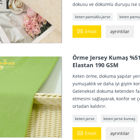
dokusu ve dökümlü duruşu ise on
keten pamuklu jarse
keten pamu

Email
ayrıntılar
Örme Jersey Kumaş %51
Elastan 190 GSM
Keten örme, dokuma yapılar yerin
yumuşaklık ve daha iyi giyim ko
Geleneksel dokuma ketenden farkl
etmesini sağlayarak, konfor ve 
ortadan kaldırır.
keten jarse
keten jarse kumaş

Email
ayrıntılar