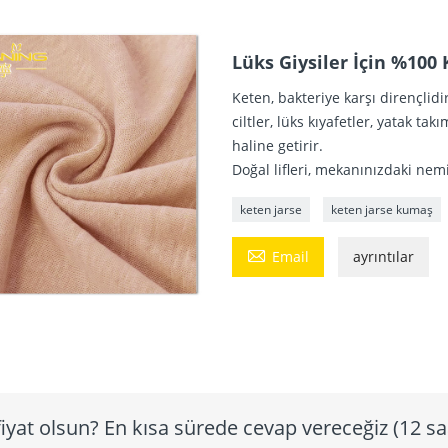
Lüks Giysiler İçin %10
Keten, bakteriye karşı dirençlid
ciltler, lüks kıyafetler, yatak t
haline getirir.
Doğal lifleri, mekanınızdaki nem
keten jarse
keten jarse kumaş

Email
ayrıntılar
iyat olsun? En kısa sürede cevap vereceğiz (12 sa