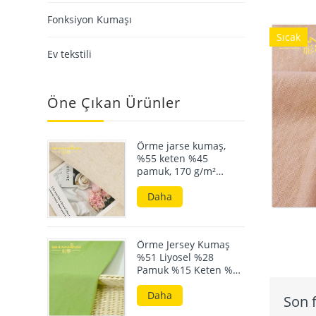
Fonksiyon Kumaşı
Sıcak
Ev tekstili
Öne Çıkan Ürünler
Örme jarse kumaş,
%55 keten %45
pamuk, 170 g/m²
karışımlı, yazlık giyim
için ideal kumaş.
Daha
Örme Jersey Kumaş
%51 Liyosel %28
Pamuk %15 Keten %6
Elastan 190 GSM
Daha
Son f