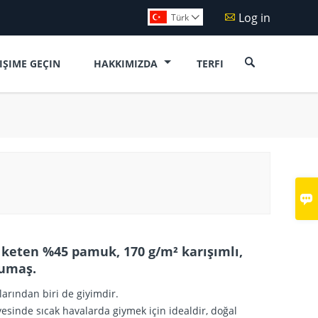
Log in

Türk


TIŞIME GEÇIN
HAKKIMIZDA
TERFI

keten %45 pamuk, 170 g/m² karışımlı,
kumaş.
arından biri de giyimdir.
ayesinde sıcak havalarda giymek için idealdir, doğal