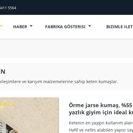
8411 5564
HABER
FABRIKA GÖSTERISI
BIZIMLE ILE
EN
 bileşimlere ve karışım malzemelerine sahip keten kumaşlar.
Örme jarse kumaş, %55 
yazlık giyim için ideal 
Ketenin en yaygın kullanım alanl
Hafif ve nefes alabilen yapısı s