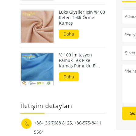
Lüks Giysiler İçin %100
Keten Tekli Örme
Kumaş
Daha
% 100 İmitasyon
Pamuk Tek Pike
Kumaş Pamuklu El
Duygusu ile Katı
Boyalı
Daha
İletişim detayları
Gö
+86-136 7688 8125, +86-575-8411

5564