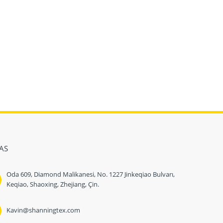
AS
Oda 609, Diamond Malikanesi, No. 1227 Jinkeqiao Bulvarı,
Keqiao, Shaoxing, Zhejiang, Çin.
Kavin@shanningtex.com